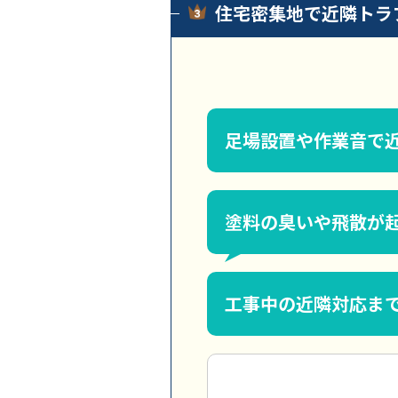
住宅密集地で近隣トラ
足場設置や作業音で
塗料の臭いや飛散が
工事中の近隣対応ま