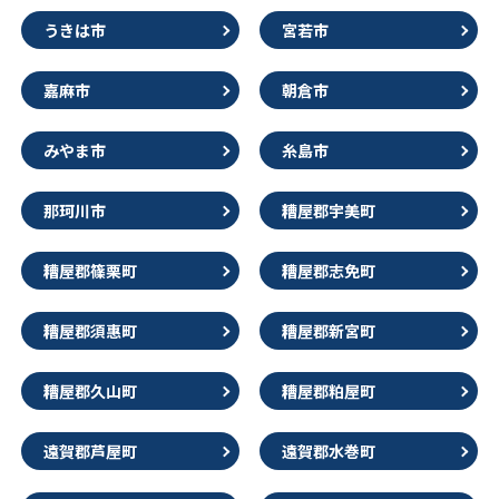
うきは市
宮若市
嘉麻市
朝倉市
みやま市
糸島市
那珂川市
糟屋郡宇美町
糟屋郡篠栗町
糟屋郡志免町
糟屋郡須惠町
糟屋郡新宮町
糟屋郡久山町
糟屋郡粕屋町
遠賀郡芦屋町
遠賀郡水巻町