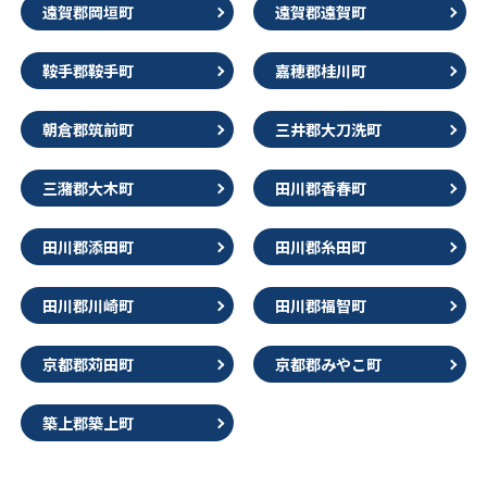
遠賀郡岡垣町
遠賀郡遠賀町
鞍手郡鞍手町
嘉穂郡桂川町
朝倉郡筑前町
三井郡大刀洗町
三潴郡大木町
田川郡香春町
田川郡添田町
田川郡糸田町
田川郡川崎町
田川郡福智町
京都郡苅田町
京都郡みやこ町
築上郡築上町