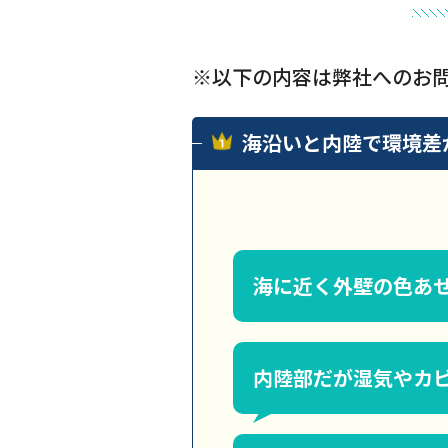
※以下の内容は弊社へのお
海沿いと内陸で環境差
海に近く外壁の色あ
内陸部だが湿気やカ