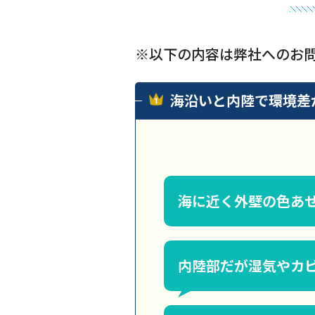
※以下の内容は弊社へのお
海沿いと内陸で環境差
海に近く外壁の色あ
内陸部だが湿気やカ