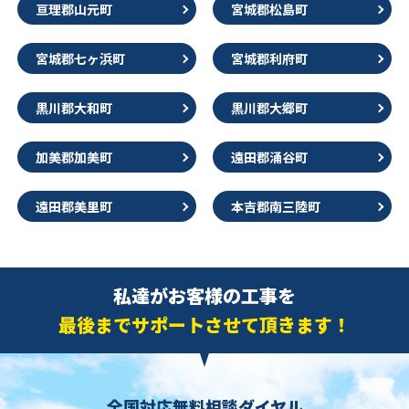
亘理郡山元町
宮城郡松島町
宮城郡七ヶ浜町
宮城郡利府町
黒川郡大和町
黒川郡大郷町
加美郡加美町
遠田郡涌谷町
遠田郡美里町
本吉郡南三陸町
私達がお客様の工事を
最後までサポートさせて頂きます！
全国対応無料相談ダイヤル