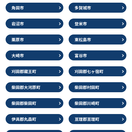
角田市
多賀城市
岩沼市
登米市
栗原市
東松島市
大崎市
富谷市
刈田郡蔵王町
刈田郡七ヶ宿町
柴田郡大河原町
柴田郡村田町
柴田郡柴田町
柴田郡川崎町
伊具郡丸森町
亘理郡亘理町