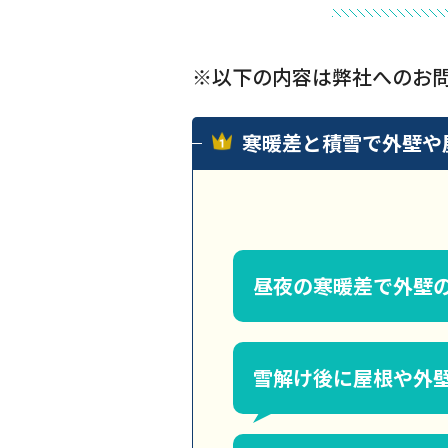
※以下の内容は弊社へのお
寒暖差と積雪で外壁や
昼夜の寒暖差で外壁
雪解け後に屋根や外