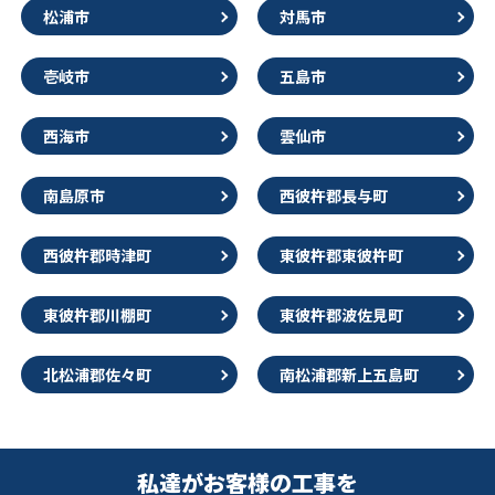
松浦市
対馬市
壱岐市
五島市
西海市
雲仙市
南島原市
西彼杵郡長与町
西彼杵郡時津町
東彼杵郡東彼杵町
東彼杵郡川棚町
東彼杵郡波佐見町
北松浦郡佐々町
南松浦郡新上五島町
私達がお客様の工事を