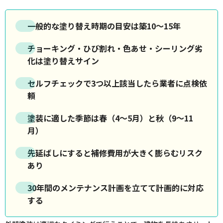
一般的な塗り替え時期の目安は
築10〜15年
チョーキング・ひび割れ・色あせ・シーリング劣
化
は塗り替えサイン
セルフチェックで
3つ以上該当したら業者に点検依
頼
塗装に適した季節は
春（4〜5月）と秋（9〜11
月）
先延ばしにすると
補修費用が大きく膨らむリスク
あり
30年間のメンテナンス計画を立てて
計画的に対応
する