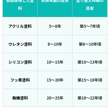
前回使用した塗
耐用年数の目安
塗り替え時期の
料
目安
アクリル塗料
5〜8年
築5〜7年頃
ウレタン塗料
8〜10年
築8〜10年頃
シリコン塗料
10〜15年
築10〜13年頃
フッ素塗料
15〜20年
築15〜18年頃
無機塗料
20〜25年
築18〜22年頃