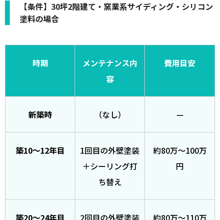
【条件】30坪2階建て・窯業系サイディング・シリコン
塗料の場合
時期
メンテナンス内
費用目安
容
新築時
（なし）
—
築10〜12年目
1回目の外壁塗装
約80万〜100万
＋シーリング打
円
ち替え
築20〜24年目
2回目の外壁塗装
約80万〜110万