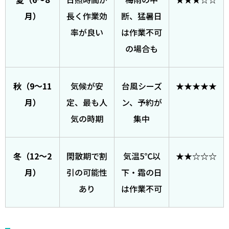
月）
長く作業効
断、猛暑日
率が良い
は作業不可
の場合も
秋（9〜11
気候が安
台風シーズ
★★★★★
月）
定、最も人
ン、予約が
気の時期
集中
冬（12〜2
閑散期で割
気温5℃以
★★☆☆☆
月）
引の可能性
下・霜の日
あり
は作業不可