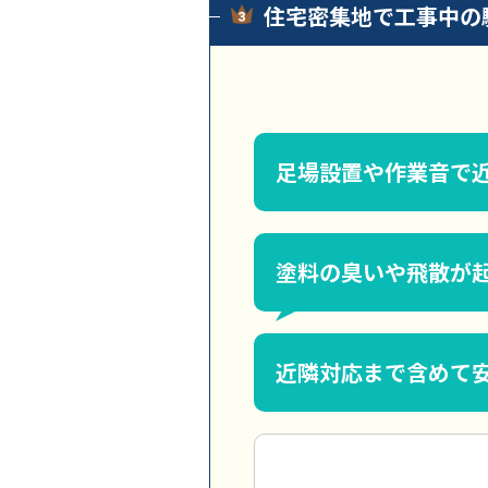
住宅密集地で工事中の
足場設置や作業音で
塗料の臭いや飛散が
近隣対応まで含めて