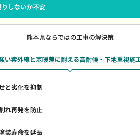
漏りしないか不安
熊本県ならではの工事の解決策
強い紫外線と寒暖差に耐える高耐候・下地重視施
せと劣化を抑制
割れ再発を防止
塗装寿命を延長