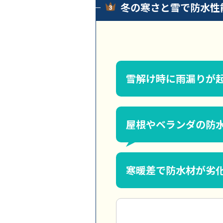
冬の寒さと雪で防水性
雪解け時に雨漏りが
屋根やベランダの防
寒暖差で防水材が劣